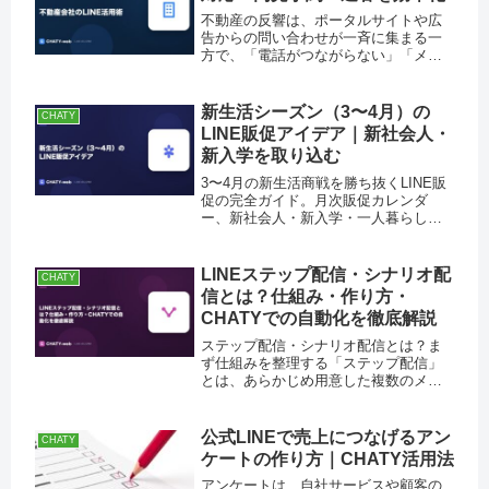
不動産の反響は、ポータルサイトや広
告からの問い合わせが一斉に集まる一
方で、「電話がつながらない」「メー
ルを開かない」お客様も多く、初動の
数分が成約を左右します。さらに、内
見予約の調整、長期検討客への追客、
新生活シーズン（3〜4月）の
CHATY
他社との比較で埋もれてしまう課題な
LINE販促アイデア｜新社会人・
ど...
新入学を取り込む
3〜4月の新生活商戦を勝ち抜くLINE販
促の完全ガイド。月次販促カレンダ
ー、新社会人・新入学・一人暮らし向
けのターゲット別施策、業種別アイデ
ア、配信スケジュールと文面例、KPIの
数値目安と売上換算試算まで、店舗オ
LINEステップ配信・シナリオ配
CHATY
ーナーがそのまま使える運用手順を解
信とは？仕組み・作り方・
説します。
CHATYでの自動化を徹底解説
ステップ配信・シナリオ配信とは？ま
ず仕組みを整理する「ステップ配信」
とは、あらかじめ用意した複数のメッ
セージを、友だち登録などの起点から
決めた順番・タイミングで自動的に配
信していく手法です。「シナリオ配
公式LINEで売上につなげるアン
CHATY
信」もほぼ同義で使われ、見込み客を
ケートの作り方｜CHATY活用法
段階...
アンケートは、自社サービスや顧客の