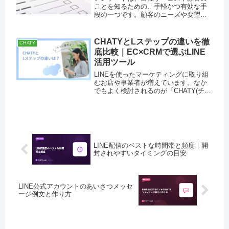
ことを知るための、手軽かつ有効な手
段の一つです。顧客のニーズや要望を
把握し、それに応じた商品・サービス
の改善や開発につなげることができま
す。また、アンケート結果を分析する
CHATYとLステップの違いを徹
CHATY
ことで、マーケティング戦略の見直し
底比較｜EC×CRMで選ぶLINE
や...
活用ツール
LINEを使ったマーケティングに取り組
むお店や事業者が増えています。なか
でもよく検討されるのが「CHATY(チャ
ッティ)」と「Lステップ」です。どちら
もLINE公式アカウントを土台に集客や
販促を伸ばすツールですが、得意分野
と料金体系、そして...
LINE配信のベストな時間帯と頻度｜開
封されやすいタイミングの目安
LINE公式アカウントのあいさつメッセ
ージ例文と作り方