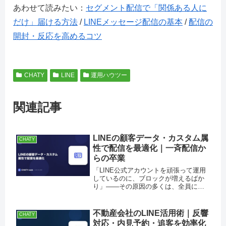
あわせて読みたい：
セグメント配信で「関係ある人に
だけ」届ける方法
/
LINEメッセージ配信の基本
/
配信の
開封・反応を高めるコツ
CHATY
LINE
運用ハウツー
関連記事
LINEの顧客データ・カスタム属
CHATY
性で配信を最適化｜一斉配信か
らの卒業
「LINE公式アカウントを頑張って運用
しているのに、ブロックが増えるばか
り」——その原因の多くは、全員に同
じ内容を送る一斉配信にあります。20
代の男性にも60代の女性にも、初回購
入者にもリピーターにも、まったく同
不動産会社のLINE活用術｜反響
CHATY
じメッセージ。これでは「自分...
対応・内見予約・追客を効率化