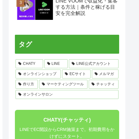
LINE VOOMで収益化・集客
する方法｜条件と稼げる目
安を完全解説
タグ
CHATY
LINE
LINE公式アカウント
オンラインショップ
ECサイト
メルマガ
作り方
マーケティングツール
チャッティ
オンラインサロン
CHATY(チャッティ)
LINEでEC開設からCRM施策まで。初期費用をか
けずにスタート。