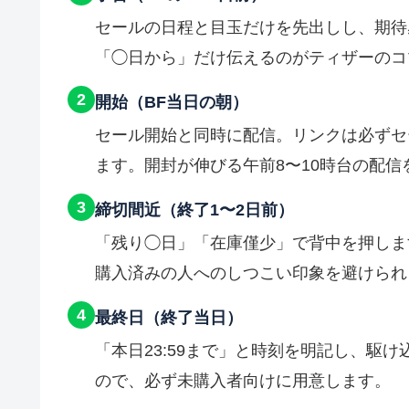
セールの日程と目玉だけを先出しし、期待
「◯日から」だけ伝えるのがティザーのコ
2
開始（BF当日の朝）
セール開始と同時に配信。リンクは必ずセ
ます。開封が伸びる午前8〜10時台の配信
3
締切間近（終了1〜2日前）
「残り◯日」「在庫僅少」で背中を押しま
購入済みの人へのしつこい印象を避けられ
4
最終日（終了当日）
「本日23:59まで」と時刻を明記し、駆
ので、必ず未購入者向けに用意します。