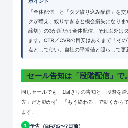
ポイント
「全体配信」と「タグ絞り込み配信」を交
クが増え、絞りすぎると機会損失になりま
締切）の3か所だけ全体配信、それ以外は
ます。CTR／CVRの目安はあくまで「その
点として使い、自社の平常値と照らして更
セール告知は「段階配信」で
同じセールでも、1回きりの告知と、段階を
先」だと動かず、「もう終わる」で動くからで
ます。
1
予告（BFの5〜7日前）