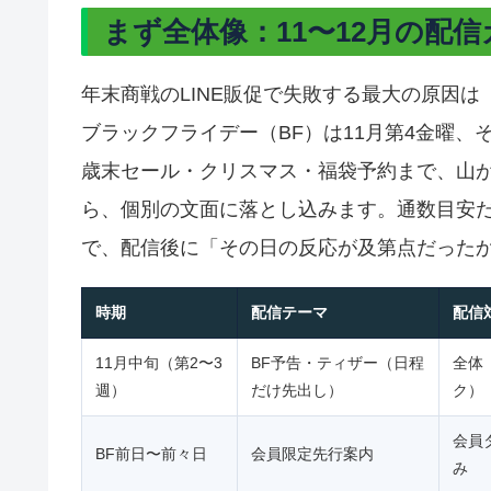
まず全体像：11〜12月の配
年末商戦のLINE販促で失敗する最大の原因
ブラックフライデー（BF）は11月第4金曜、
歳末セール・クリスマス・福袋予約まで、山
ら、個別の文面に落とし込みます。通数目安
で、配信後に「その日の反応が及第点だった
時期
配信テーマ
配信
11月中旬（第2〜3
BF予告・ティザー（日程
全体
週）
だけ先出し）
ク）
会員
BF前日〜前々日
会員限定先行案内
み