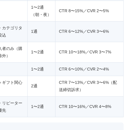
1〜2通
CTR 8〜15%／CVR 2〜5%
（朝・夜）
・カテゴリタ
1通
CTR 6〜12%／CVR 3〜6%
絞込
入者のみ（購
1〜2通
CTR 10〜18%／CVR 3〜7%
除外）
1〜2通
CTR 6〜10%／CVR 2〜4%
＋ギフト関心
CTR 7〜13%／CVR 3〜6%（配
2通
送締切訴求）
・リピーター
1〜2通
CTR 10〜16%／CVR 4〜8%
優先