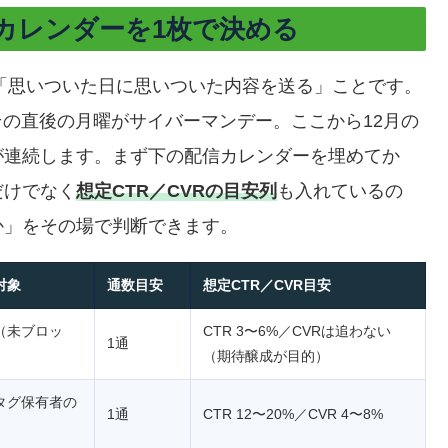
信カレンダーを1枚で決める
は「思いついた日に思いついた内容を送る」ことです。
その直後の月曜がサイバーマンデー。ここから12月の
が連続します。まず下の配信カレンダーを埋めてか
だけでなく
想定CTR／CVRの目安列
も入れているの
か」をその場で判断できます。
対象
通数目安
想定CTR／CVR目安
（未ブロッ
CTR 3〜6%／CVRは追わない
1通
（期待醸成が目的）
タグ保有者の
1通
CTR 12〜20%／CVR 4〜8%