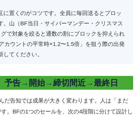
互に置くのがコツです。全員に毎回送るとブロッ
す。山（BF当日・サイバーマンデー・クリスマス
タグで対象を絞ると通数の割にブロックを抑えられ
アカウントの平常時×1.2〜1.5倍」を狙う際の出発
新してください。
。予告→開始→締切間近→最終日
踏んだ告知では成果が大きく変わります。人は「まだ
す。BFの1つのセールを、次の4段階に分けて設計し