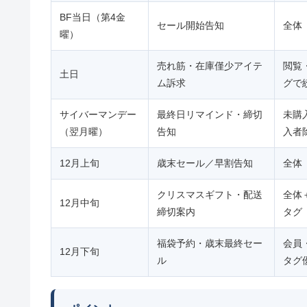
BF当日（第4金
セール開始告知
全体
曜）
売れ筋・在庫僅少アイテ
閲覧
土日
ム訴求
グで
サイバーマンデー
最終日リマインド・締切
未購
（翌月曜）
告知
入者
12月上旬
歳末セール／早割告知
全体
クリスマスギフト・配送
全体
12月中旬
締切案内
タグ
福袋予約・歳末最終セー
会員
12月下旬
ル
タグ