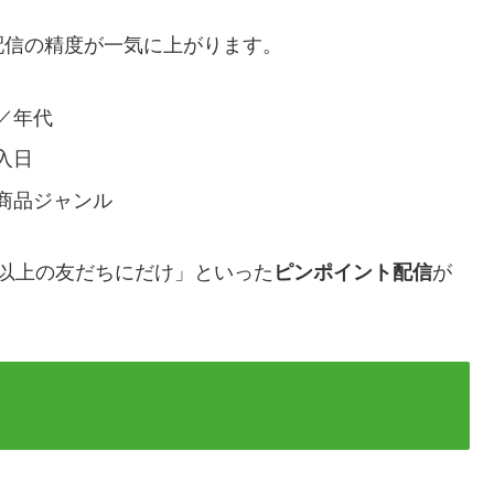
配信の精度が一気に上がります。
／年代
入日
商品ジャンル
以上の友だちにだけ」といった
ピンポイント配信
が