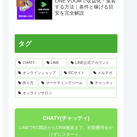
LINE VOOMで収益化・集客
する方法｜条件と稼げる目
安を完全解説
タグ
CHATY
LINE
LINE公式アカウント
オンラインショップ
ECサイト
メルマガ
作り方
マーケティングツール
チャッティ
オンラインサロン
CHATY(チャッティ)
LINEでEC開設からCRM施策まで。初期費用をか
けずにスタート。